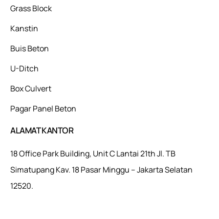
Grass Block
Kanstin
Buis Beton
U-Ditch
Box Culvert
Pagar Panel Beton
ALAMAT KANTOR
18 Office Park Building, Unit C Lantai 21th Jl. TB
Simatupang Kav. 18 Pasar Minggu – Jakarta Selatan
12520.
Mulaiweb.com