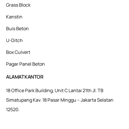
Grass Block
Kanstin
Buis Beton
U-Ditch
Box Culvert
Pagar Panel Beton
ALAMAT KANTOR
18 Office Park Building, Unit C Lantai 21th Jl. TB
Simatupang Kav. 18 Pasar Minggu – Jakarta Selatan
12520.
Mulaiweb.com