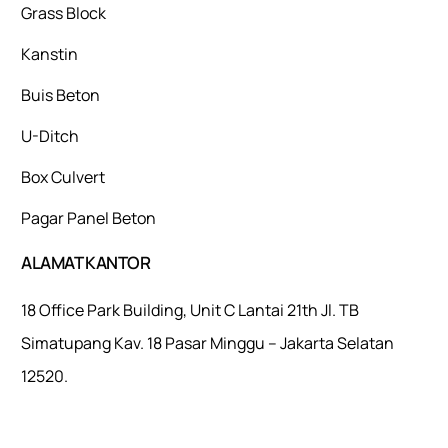
Grass Block
Kanstin
Buis Beton
U-Ditch
Box Culvert
Pagar Panel Beton
ALAMAT KANTOR
18 Office Park Building, Unit C Lantai 21th Jl. TB
Simatupang Kav. 18 Pasar Minggu – Jakarta Selatan
12520.
Mulaiweb.com