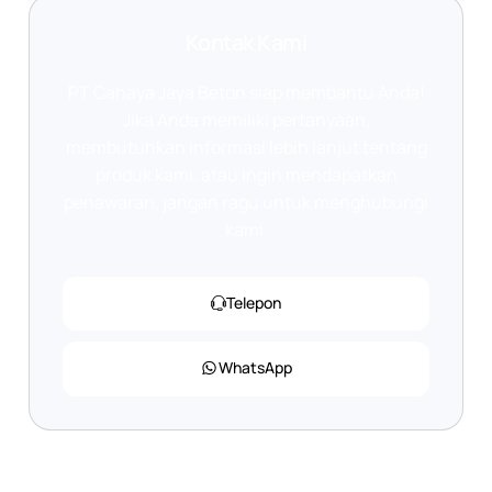
Kontak Kami
PT Cahaya Jaya Beton siap membantu Anda!
Jika Anda memiliki pertanyaan,
membutuhkan informasi lebih lanjut tentang
produk kami, atau ingin mendapatkan
penawaran, jangan ragu untuk menghubungi
kami.
Telepon
WhatsApp