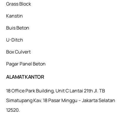
Grass Block
Kanstin
Buis Beton
U-Ditch
Box Culvert
Pagar Panel Beton
ALAMAT KANTOR
18 Office Park Building, Unit C Lantai 21th Jl. TB
Simatupang Kav. 18 Pasar Minggu – Jakarta Selatan
12520.
Mulaiweb.com