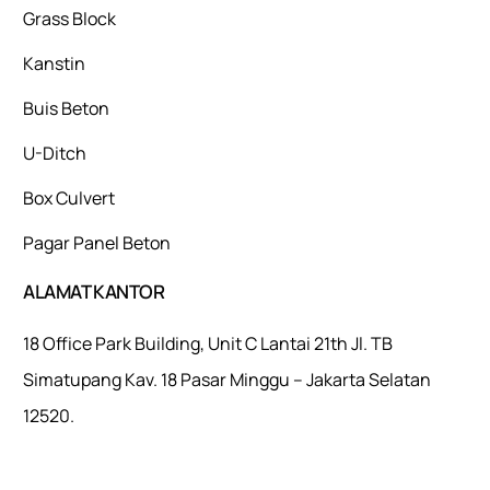
Grass Block
Kanstin
Buis Beton
U-Ditch
Box Culvert
Pagar Panel Beton
ALAMAT KANTOR
18 Office Park Building, Unit C Lantai 21th Jl. TB
Simatupang Kav. 18 Pasar Minggu – Jakarta Selatan
12520.
Mulaiweb.com