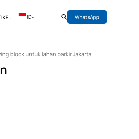
ID
WhatsApp
IKEL
EN
ing block untuk lahan parkir Jakarta
ID
an