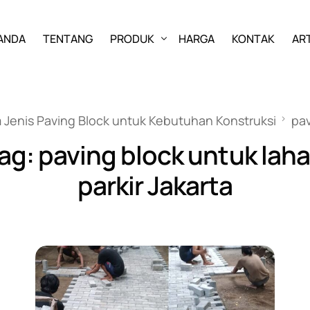
ANDA
TENTANG
PRODUK
HARGA
KONTAK
ART
PAVING BLOCK
Jenis Paving Block untuk Kebutuhan Konstruksi
pav
GRASS BLOCK
ag:
paving block untuk lah
KANSTIN
parkir Jakarta
BUIS BETON
U-DITCH
BOX CULVERT
PAGAR PANEL BETON