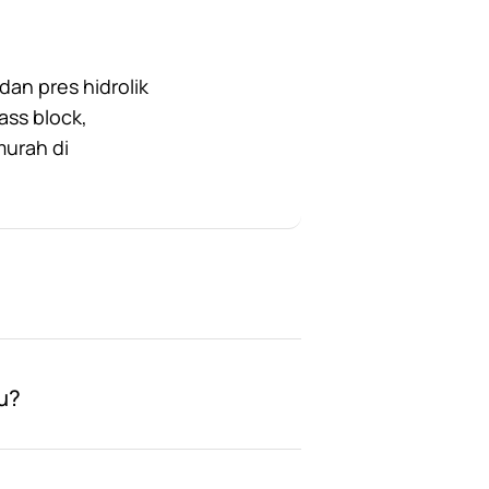
an pres hidrolik
ass block,
murah di
u?