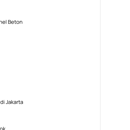
nel Beton
 di Jakarta
pok