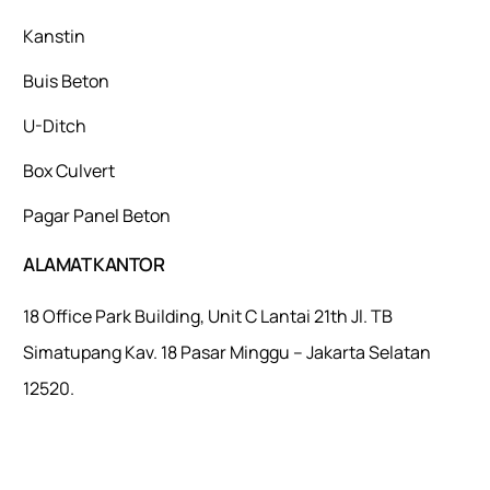
Kanstin
Buis Beton
U-Ditch
Box Culvert
Pagar Panel Beton
ALAMAT KANTOR
18 Office Park Building, Unit C Lantai 21th Jl. TB
Simatupang Kav. 18 Pasar Minggu – Jakarta Selatan
12520.
Mulaiweb.com