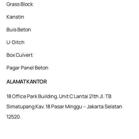
Grass Block
Kanstin
Buis Beton
U-Ditch
Box Culvert
Pagar Panel Beton
ALAMAT KANTOR
18 Office Park Building, Unit C Lantai 21th Jl. TB
Simatupang Kav. 18 Pasar Minggu – Jakarta Selatan
12520.
Mulaiweb.com