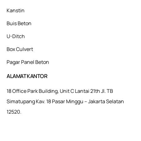
Kanstin
Buis Beton
U-Ditch
Box Culvert
Pagar Panel Beton
ALAMAT KANTOR
18 Office Park Building, Unit C Lantai 21th Jl. TB
Simatupang Kav. 18 Pasar Minggu – Jakarta Selatan
12520.
Mulaiweb.com