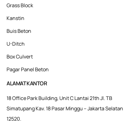
Grass Block
Kanstin
Buis Beton
U-Ditch
Box Culvert
Pagar Panel Beton
ALAMAT KANTOR
18 Office Park Building, Unit C Lantai 21th Jl. TB
Simatupang Kav. 18 Pasar Minggu – Jakarta Selatan
12520.
Mulaiweb.com