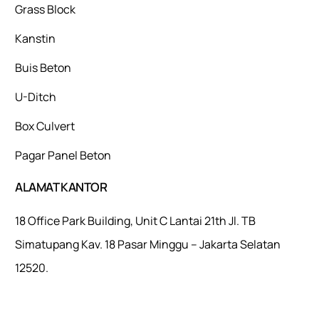
Grass Block
Kanstin
Buis Beton
U-Ditch
Box Culvert
Pagar Panel Beton
ALAMAT KANTOR
18 Office Park Building, Unit C Lantai 21th Jl. TB
Simatupang Kav. 18 Pasar Minggu – Jakarta Selatan
12520.
Mulaiweb.com