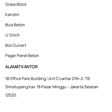
Grass Block
Kanstin
Buis Beton
U-Ditch
Box Culvert
Pagar Panel Beton
ALAMAT KANTOR
18 Office Park Building, Unit C Lantai 21th Jl. TB
Simatupang Kav. 18 Pasar Minggu – Jakarta Selatan
12520.
Mulaiweb.com