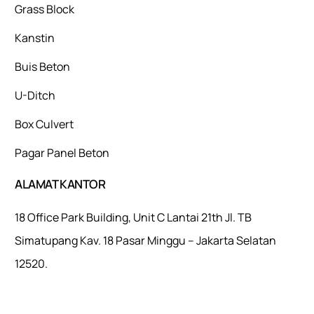
Grass Block
Kanstin
Buis Beton
U-Ditch
Box Culvert
Pagar Panel Beton
ALAMAT KANTOR
18 Office Park Building, Unit C Lantai 21th Jl. TB
Simatupang Kav. 18 Pasar Minggu – Jakarta Selatan
12520.
Mulaiweb.com