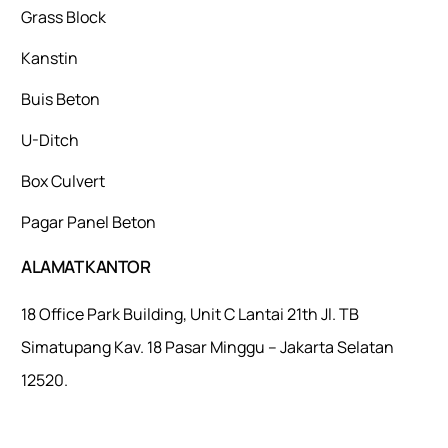
Grass Block
Kanstin
Buis Beton
U-Ditch
Box Culvert
Pagar Panel Beton
ALAMAT KANTOR
18 Office Park Building, Unit C Lantai 21th Jl. TB
Simatupang Kav. 18 Pasar Minggu – Jakarta Selatan
12520.
Mulaiweb.com