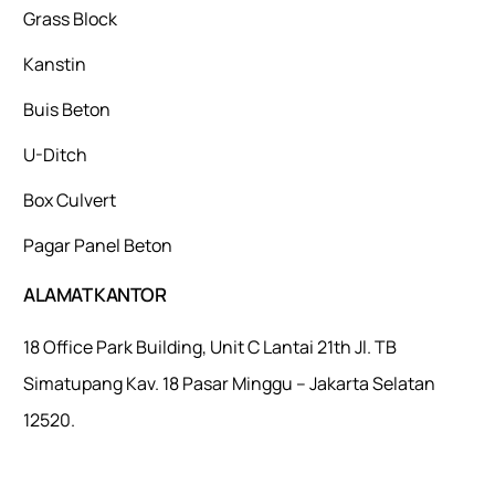
Grass Block
Kanstin
Buis Beton
U-Ditch
Box Culvert
Pagar Panel Beton
ALAMAT KANTOR
18 Office Park Building, Unit C Lantai 21th Jl. TB
Simatupang Kav. 18 Pasar Minggu – Jakarta Selatan
12520.
Mulaiweb.com