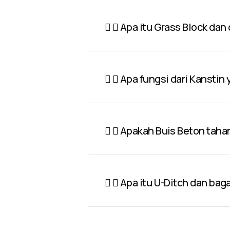
Apa itu Grass Block dan
Apa fungsi dari Kanstin
Apakah Buis Beton taha
Apa itu U-Ditch dan ba