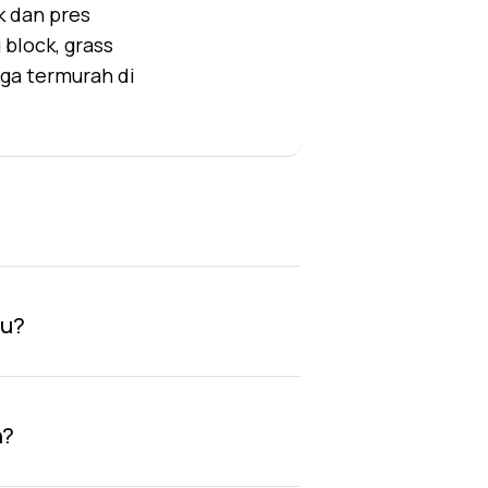
k dan pres
block, grass
rga termurah di
au?
n?