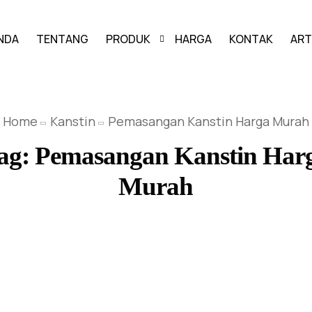
NDA
TENTANG
PRODUK
HARGA
KONTAK
ART
PAVING BLOCK
Home
Kanstin
Pemasangan Kanstin Harga Murah
GRASS BLOCK
ag:
Pemasangan Kanstin Har
KANSTIN
Murah
BUIS BETON
U-DITCH
BOX CULVERT
PAGAR PANEL BETON