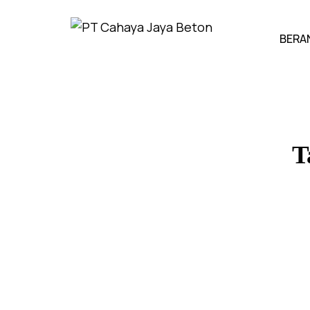
BERA
T