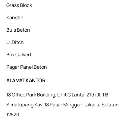
Grass Block
Kanstin
Buis Beton
U-Ditch
Box Culvert
Pagar Panel Beton
ALAMAT KANTOR
18 Office Park Building, Unit C Lantai 21th Jl. TB
Simatupang Kav. 18 Pasar Minggu – Jakarta Selatan
12520.
Mulaiweb.com