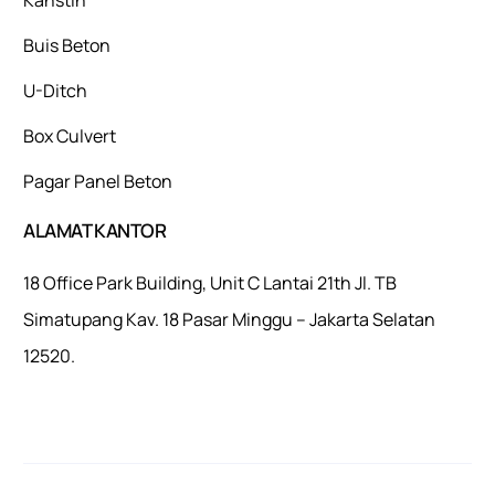
Buis Beton
U-Ditch
Box Culvert
Pagar Panel Beton
ALAMAT KANTOR
18 Office Park Building, Unit C Lantai 21th Jl. TB
Simatupang Kav. 18 Pasar Minggu – Jakarta Selatan
12520.
Mulaiweb.com