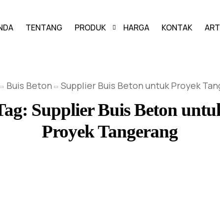
NDA
TENTANG
PRODUK
HARGA
KONTAK
ART
PAVING BLOCK
Buis Beton
Supplier Buis Beton untuk Proyek Ta
GRASS BLOCK
Tag:
Supplier Buis Beton untu
KANSTIN
Proyek Tangerang
BUIS BETON
U-DITCH
BOX CULVERT
PAGAR PANEL BETON