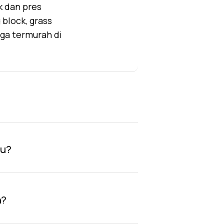
k dan pres
block, grass
rga termurah di
au?
n?