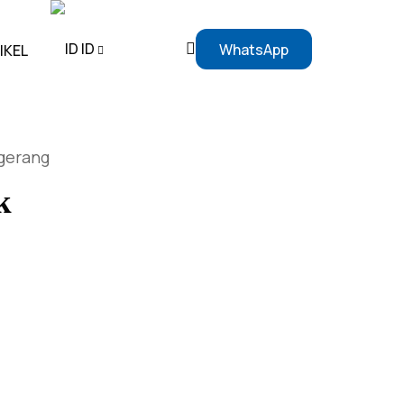
ID
WhatsApp
IKEL
EN
ngerang
ID
k