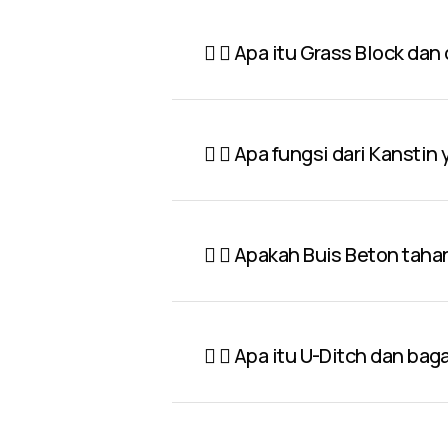
Apa itu Grass Block dan
Apa fungsi dari Kanstin
Apakah Buis Beton taha
Apa itu U-Ditch dan ba