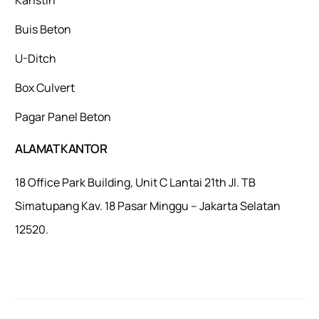
Buis Beton
U-Ditch
Box Culvert
Pagar Panel Beton
ALAMAT KANTOR
18 Office Park Building, Unit C Lantai 21th Jl. TB
Simatupang Kav. 18 Pasar Minggu – Jakarta Selatan
12520.
Mulaiweb.com