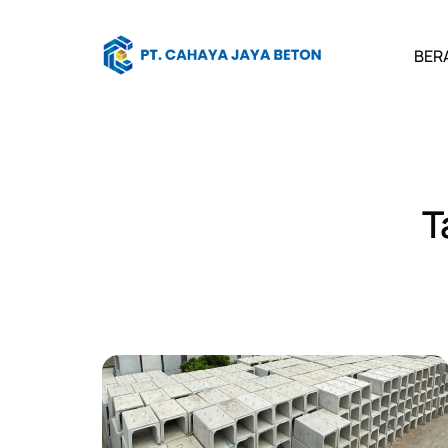
BER
T