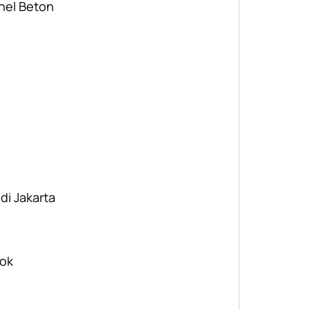
nel Beton
 di Jakarta
pok