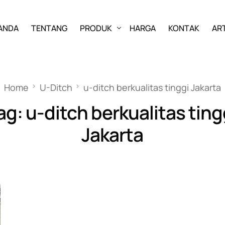
ANDA
TENTANG
PRODUK
HARGA
KONTAK
ART
PAVING BLOCK
Home
U-Ditch
u-ditch berkualitas tinggi Jakarta
GRASS BLOCK
ag:
u-ditch berkualitas ting
KANSTIN
Jakarta
BUIS BETON
U-DITCH
BOX CULVERT
PAGAR PANEL BETON