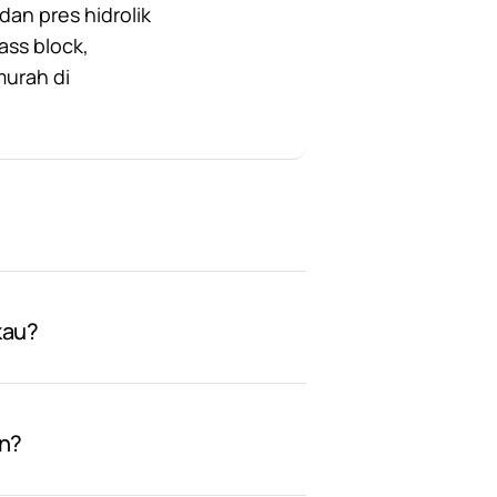
an pres hidrolik
ass block,
murah di
kau?
on?