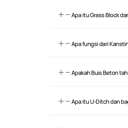
Apa itu Grass Block da
Apa fungsi dari Kansti
Apakah Buis Beton ta
Apa itu U-Ditch dan 