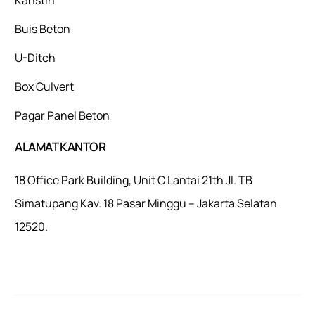
Buis Beton
U-Ditch
Box Culvert
Pagar Panel Beton
ALAMAT KANTOR
18 Office Park Building, Unit C Lantai 21th Jl. TB
Simatupang Kav. 18 Pasar Minggu – Jakarta Selatan
12520.
Mulaiweb.com