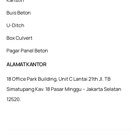
Buis Beton
U-Ditch
Box Culvert
Pagar Panel Beton
ALAMAT KANTOR
18 Office Park Building, Unit C Lantai 21th Jl. TB
Simatupang Kav. 18 Pasar Minggu – Jakarta Selatan
12520.
Mulaiweb.com