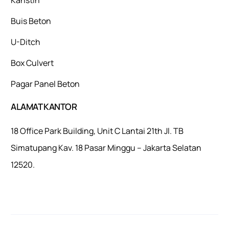
Buis Beton
U-Ditch
Box Culvert
Pagar Panel Beton
ALAMAT KANTOR
18 Office Park Building, Unit C Lantai 21th Jl. TB
Simatupang Kav. 18 Pasar Minggu – Jakarta Selatan
12520.
Mulaiweb.com