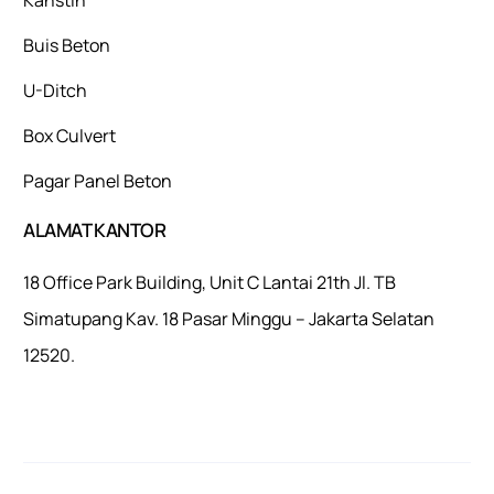
Buis Beton
U-Ditch
Box Culvert
Pagar Panel Beton
ALAMAT KANTOR
18 Office Park Building, Unit C Lantai 21th Jl. TB
Simatupang Kav. 18 Pasar Minggu – Jakarta Selatan
12520.
Mulaiweb.com