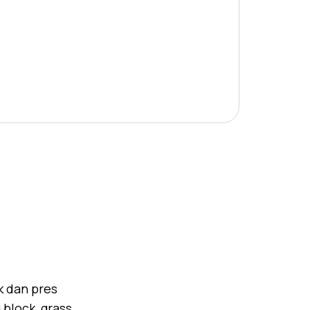
k dan pres
block, grass