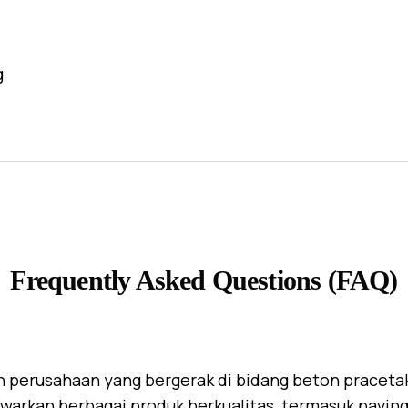
g
Frequently Asked Questions (FAQ)
 perusahaan yang bergerak di bidang beton praceta
warkan berbagai produk berkualitas, termasuk paving 