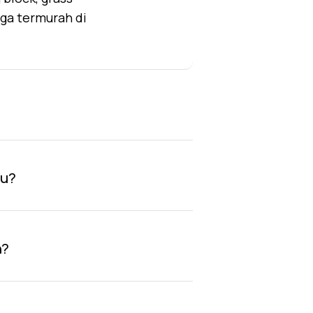
rga termurah di
au?
n?