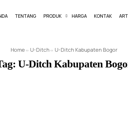
NDA
TENTANG
PRODUK
HARGA
KONTAK
ART
PAVING BLOCK
Home
U-Ditch
U-Ditch Kabupaten Bogor
GRASS BLOCK
Tag:
U-Ditch Kabupaten Bogo
KANSTIN
BUIS BETON
U-DITCH
BOX CULVERT
PAGAR PANEL BETON