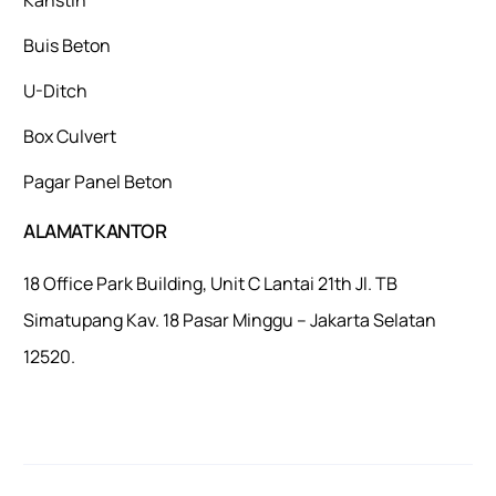
Buis Beton
U-Ditch
Box Culvert
Pagar Panel Beton
ALAMAT KANTOR
18 Office Park Building, Unit C Lantai 21th Jl. TB
Simatupang Kav. 18 Pasar Minggu – Jakarta Selatan
12520.
Mulaiweb.com