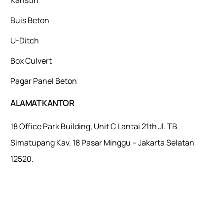
Buis Beton
U-Ditch
Box Culvert
Pagar Panel Beton
ALAMAT KANTOR
18 Office Park Building, Unit C Lantai 21th Jl. TB
Simatupang Kav. 18 Pasar Minggu – Jakarta Selatan
12520.
Mulaiweb.com