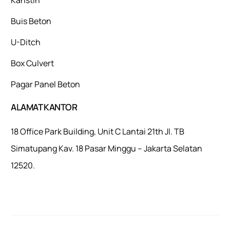
Buis Beton
U-Ditch
Box Culvert
Pagar Panel Beton
ALAMAT KANTOR
18 Office Park Building, Unit C Lantai 21th Jl. TB
Simatupang Kav. 18 Pasar Minggu – Jakarta Selatan
12520.
Mulaiweb.com