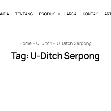
ANDA
TENTANG
PRODUK
HARGA
KONTAK
ART
PAVING BLOCK
Home
U-Ditch
U-Ditch Serpong
GRASS BLOCK
Tag:
U-Ditch Serpong
KANSTIN
BUIS BETON
U-DITCH
BOX CULVERT
PAGAR PANEL BETON