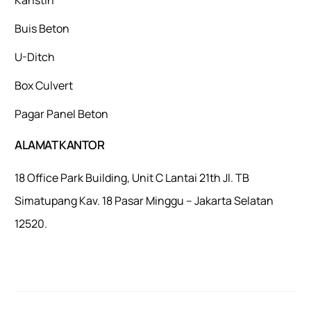
Buis Beton
U-Ditch
Box Culvert
Pagar Panel Beton
ALAMAT KANTOR
18 Office Park Building, Unit C Lantai 21th Jl. TB
Simatupang Kav. 18 Pasar Minggu – Jakarta Selatan
12520.
Mulaiweb.com