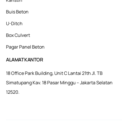
Buis Beton
U-Ditch
Box Culvert
Pagar Panel Beton
ALAMAT KANTOR
18 Office Park Building, Unit C Lantai 21th Jl. TB
Simatupang Kav. 18 Pasar Minggu – Jakarta Selatan
12520.
Mulaiweb.com