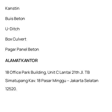
Kanstin
Buis Beton
U-Ditch
Box Culvert
Pagar Panel Beton
ALAMAT KANTOR
18 Office Park Building, Unit C Lantai 21th Jl. TB
Simatupang Kav. 18 Pasar Minggu – Jakarta Selatan
12520.
Mulaiweb.com