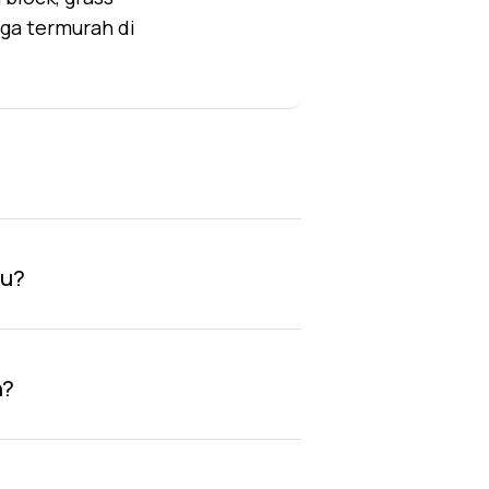
rga termurah di
au?
n?