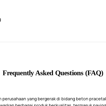
g
Frequently Asked Questions (FAQ)
 perusahaan yang bergerak di bidang beton praceta
warkan berbagai produk berkualitas, termasuk paving 