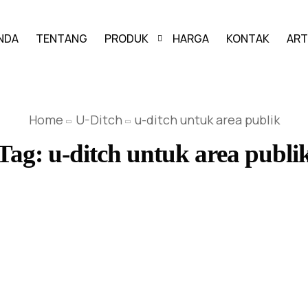
NDA
TENTANG
PRODUK
HARGA
KONTAK
ART
PAVING BLOCK
Home
U-Ditch
u-ditch untuk area publik
GRASS BLOCK
Tag:
u-ditch untuk area publi
KANSTIN
BUIS BETON
U-DITCH
BOX CULVERT
PAGAR PANEL BETON