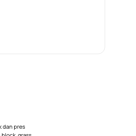
k dan pres
block, grass