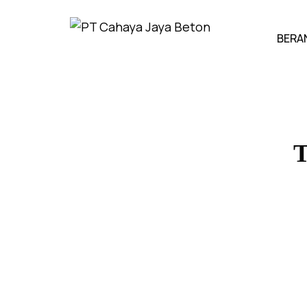
BERA
T