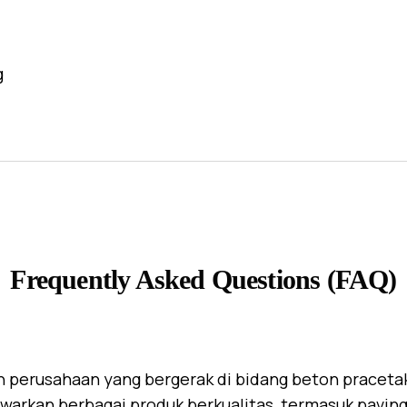
g
Frequently Asked Questions (FAQ)
 perusahaan yang bergerak di bidang beton praceta
warkan berbagai produk berkualitas, termasuk paving 