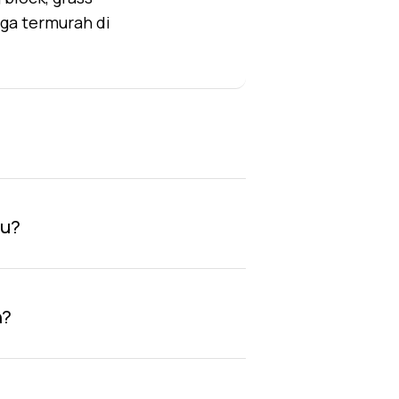
rga termurah di
au?
n?