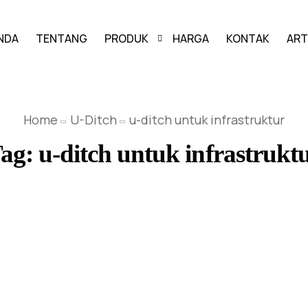
NDA
TENTANG
PRODUK
HARGA
KONTAK
ART
PAVING BLOCK
Home
U-Ditch
u-ditch untuk infrastruktur
GRASS BLOCK
ag:
u-ditch untuk infrastrukt
KANSTIN
BUIS BETON
U-DITCH
BOX CULVERT
PAGAR PANEL BETON