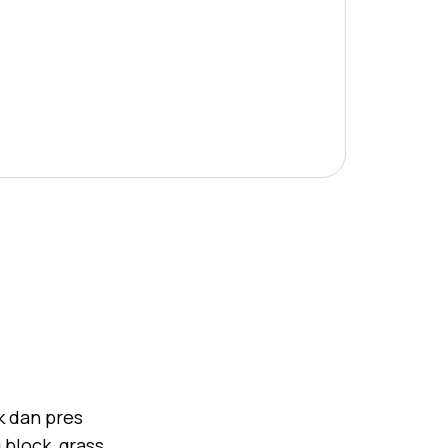
k dan pres
block, grass