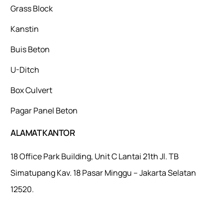
Grass Block
Kanstin
Buis Beton
U-Ditch
Box Culvert
Pagar Panel Beton
ALAMAT KANTOR
18 Office Park Building, Unit C Lantai 21th Jl. TB
Simatupang Kav. 18 Pasar Minggu – Jakarta Selatan
12520.
Mulaiweb.com