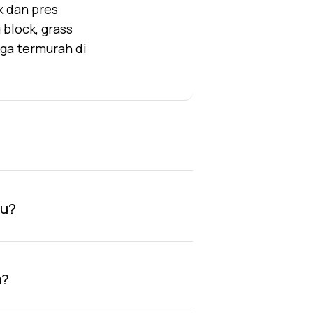
k dan pres
block, grass
rga termurah di
au?
n?