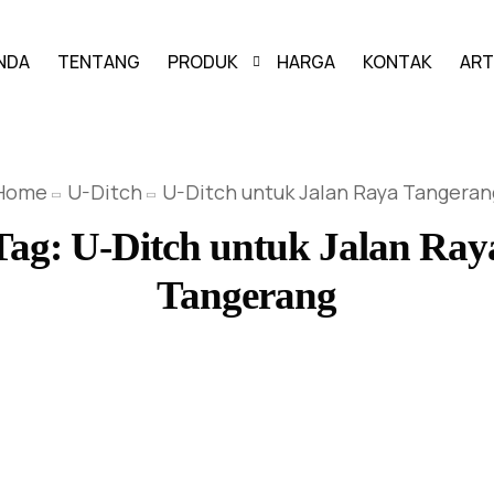
NDA
TENTANG
PRODUK
HARGA
KONTAK
ART
PAVING BLOCK
Home
U-Ditch
U-Ditch untuk Jalan Raya Tangeran
GRASS BLOCK
Tag:
U-Ditch untuk Jalan Ray
KANSTIN
Tangerang
BUIS BETON
U-DITCH
BOX CULVERT
PAGAR PANEL BETON