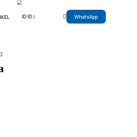
ID
WhatsApp
IKEL
EN
g
ID
a