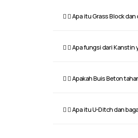
Apa itu Grass Block dan
Apa fungsi dari Kanstin
Apakah Buis Beton taha
Apa itu U-Ditch dan ba