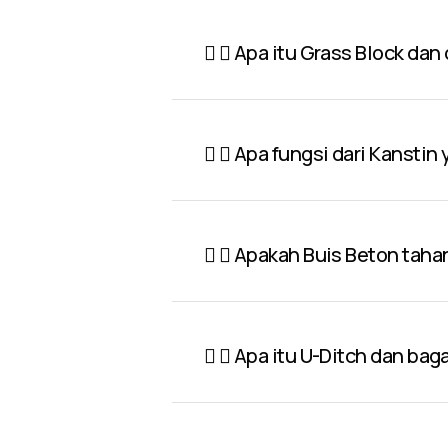
Apa itu Grass Block dan
Apa fungsi dari Kanstin
Apakah Buis Beton taha
Apa itu U-Ditch dan ba