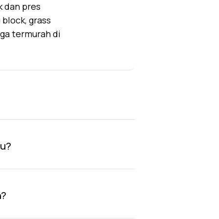
k dan pres
block, grass
rga termurah di
au?
n?