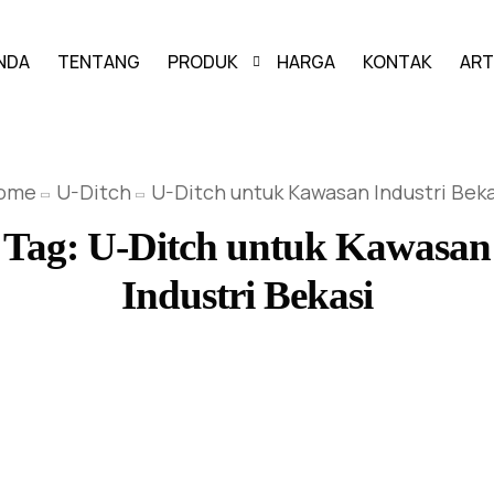
NDA
TENTANG
PRODUK
HARGA
KONTAK
ART
PAVING BLOCK
ome
U-Ditch
U-Ditch untuk Kawasan Industri Beka
GRASS BLOCK
Tag:
U-Ditch untuk Kawasan
KANSTIN
Industri Bekasi
BUIS BETON
U-DITCH
BOX CULVERT
PAGAR PANEL BETON