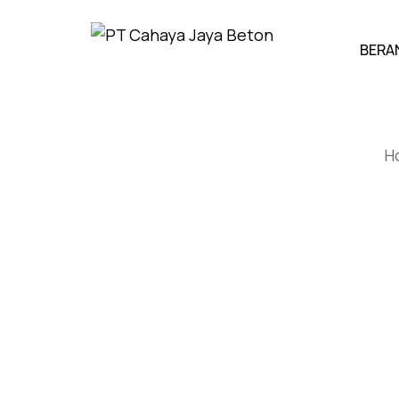
BERA
H