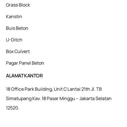
Grass Block
Kanstin
Buis Beton
U-Ditch
Box Culvert
Pagar Panel Beton
ALAMAT KANTOR
18 Office Park Building, Unit C Lantai 21th Jl. TB
Simatupang Kav. 18 Pasar Minggu – Jakarta Selatan
12520.
Mulaiweb.com