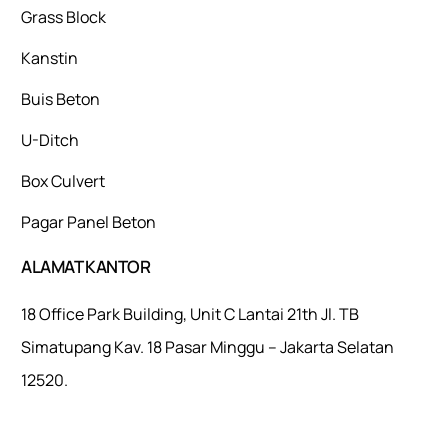
Grass Block
Kanstin
Buis Beton
U-Ditch
Box Culvert
Pagar Panel Beton
ALAMAT KANTOR
18 Office Park Building, Unit C Lantai 21th Jl. TB
Simatupang Kav. 18 Pasar Minggu – Jakarta Selatan
12520.
Mulaiweb.com