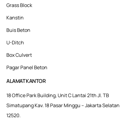
Grass Block
Kanstin
Buis Beton
U-Ditch
Box Culvert
Pagar Panel Beton
ALAMAT KANTOR
18 Office Park Building, Unit C Lantai 21th Jl. TB
Simatupang Kav. 18 Pasar Minggu – Jakarta Selatan
12520.
Mulaiweb.com