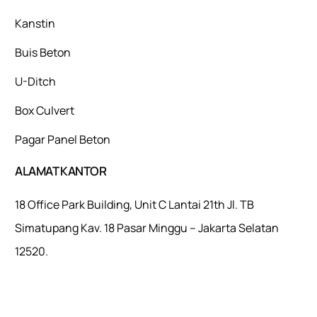
Kanstin
Buis Beton
U-Ditch
Box Culvert
Pagar Panel Beton
ALAMAT KANTOR
18 Office Park Building, Unit C Lantai 21th Jl. TB
Simatupang Kav. 18 Pasar Minggu – Jakarta Selatan
12520.
Mulaiweb.com