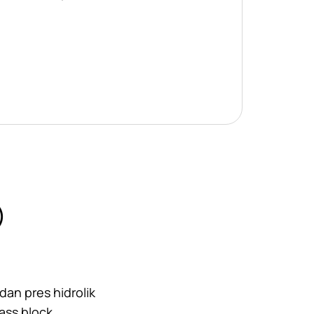
)
an pres hidrolik
ass block,