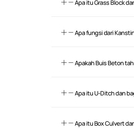
Apa itu Grass Block da
Apa fungsi dari Kansti
Apakah Buis Beton ta
Apa itu U-Ditch dan 
Apa itu Box Culvert d