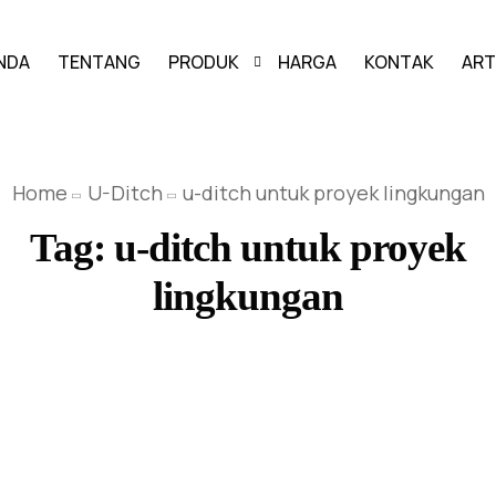
NDA
TENTANG
PRODUK
HARGA
KONTAK
ART
PAVING BLOCK
Home
U-Ditch
u-ditch untuk proyek lingkungan
GRASS BLOCK
Tag:
u-ditch untuk proyek
KANSTIN
lingkungan
BUIS BETON
U-DITCH
BOX CULVERT
PAGAR PANEL BETON