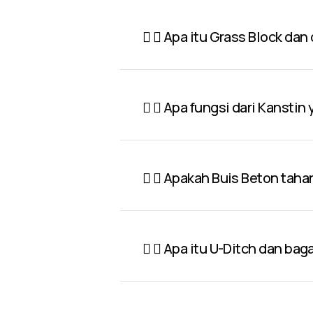
Apa itu Grass Block dan
Apa fungsi dari Kanstin
Apakah Buis Beton taha
Apa itu U-Ditch dan ba