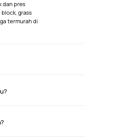
k dan pres
block, grass
rga termurah di
au?
n?