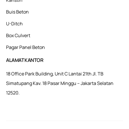
Buis Beton
U-Ditch
Box Culvert
Pagar Panel Beton
ALAMAT KANTOR
18 Office Park Building, Unit C Lantai 21th Jl. TB
Simatupang Kav. 18 Pasar Minggu – Jakarta Selatan
12520.
Mulaiweb.com