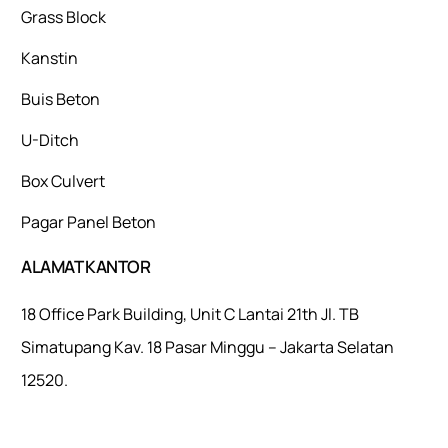
Grass Block
Kanstin
Buis Beton
U-Ditch
Box Culvert
Pagar Panel Beton
ALAMAT KANTOR
18 Office Park Building, Unit C Lantai 21th Jl. TB
Simatupang Kav. 18 Pasar Minggu – Jakarta Selatan
12520.
Mulaiweb.com