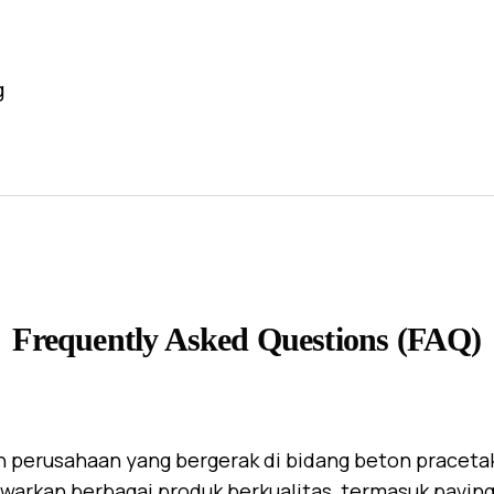
g
Frequently Asked Questions (FAQ)
 perusahaan yang bergerak di bidang beton praceta
warkan berbagai produk berkualitas, termasuk paving 