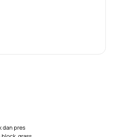
k dan pres
block, grass