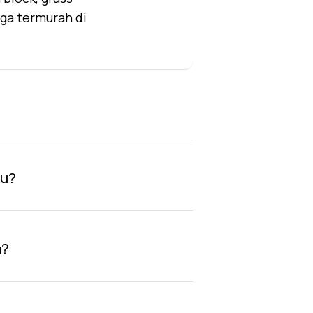
rga termurah di
au?
n?