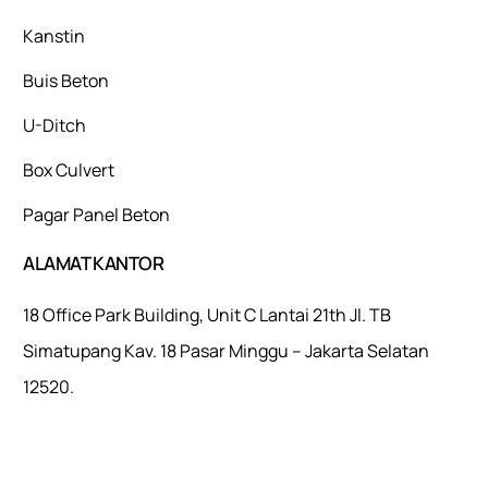
Kanstin
Buis Beton
U-Ditch
Box Culvert
Pagar Panel Beton
ALAMAT KANTOR
18 Office Park Building, Unit C Lantai 21th Jl. TB
Simatupang Kav. 18 Pasar Minggu – Jakarta Selatan
12520.
Mulaiweb.com