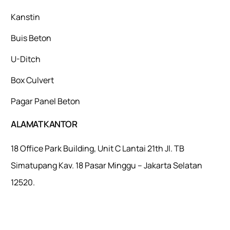
Kanstin
Buis Beton
U-Ditch
Box Culvert
Pagar Panel Beton
ALAMAT KANTOR
18 Office Park Building, Unit C Lantai 21th Jl. TB
Simatupang Kav. 18 Pasar Minggu – Jakarta Selatan
12520.
Mulaiweb.com